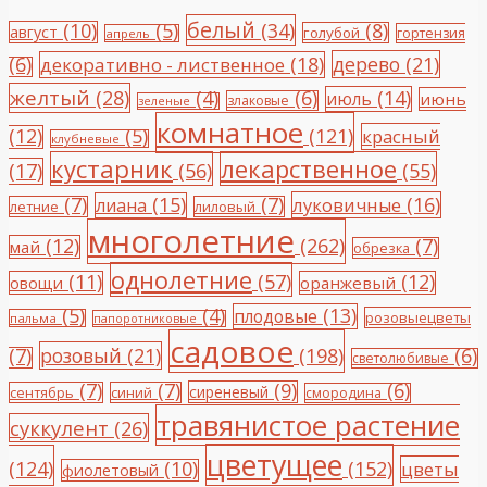
белый
(10)
(5)
(34)
(8)
август
голубой
гортензия
апрель
(6)
(18)
дерево
(21)
декоративно - лиственное
желтый
(28)
(4)
(6)
(14)
июль
июнь
злаковые
зеленые
комнатное
(12)
(5)
(121)
красный
клубневые
кустарник
лекарственное
(17)
(56)
(55)
(7)
(15)
(7)
(16)
луковичные
лиана
летние
лиловый
многолетние
(12)
(262)
(7)
май
обрезка
однолетние
(11)
(57)
(12)
овощи
оранжевый
(5)
(4)
(13)
плодовые
розовыецветы
пальма
папоротниковые
садовое
(7)
розовый
(21)
(198)
(6)
светолюбивые
(7)
(7)
(9)
(6)
сиреневый
сентябрь
синий
смородина
травянистое растение
суккулент
(26)
цветущее
(124)
(10)
(152)
цветы
фиолетовый