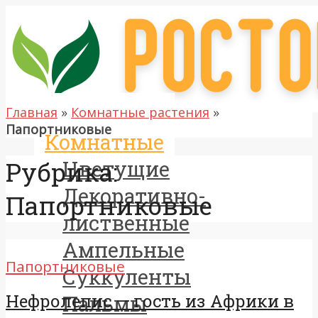
Главная
»
Комнатные растения
»
Папортниковые
Комнатные
Рубрика:
Цветущие
Декоративно-
Папортниковые
лиственные
Ампельные
Папортниковые
Суккуленты
Нефролепис — гость из Африки в
Пальмы