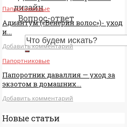
дизайн
Папортниковые
Вопрос-ответ
Адиантум («Венерин волос»)- уход
и...
Добавить комментарий
Папортниковые
Папоротник даваллия — уход за
экзотом в домашних...
Добавить комментарий
Новые статьи