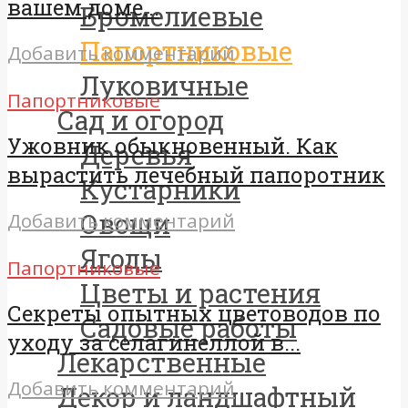
вашем доме...
Бромелиевые
Папортниковые
Добавить комментарий
Луковичные
Папортниковые
Сад и огород
Ужовник обыкновенный. Как
Деревья
вырастить лечебный папоротник
Кустарники
Овощи
Добавить комментарий
Ягоды
Папортниковые
Цветы и растения
Секреты опытных цветоводов по
Садовые работы
уходу за селагинеллой в...
Лекарственные
Добавить комментарий
Декор и ландшафтный