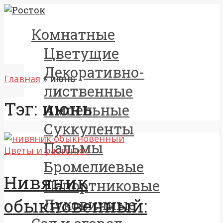
Комнатные
Цветущие
Декоративно-
Главная
»
июнь
лиственные
Тэг: июнь
Ампельные
Суккуленты
Пальмы
Цветы и растения
Бромелиевые
Нивяник
Папортниковые
обыкновенный:
Луковичные