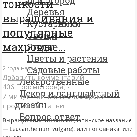
Сад и огород
тонкости
Деревья
выращивания и
Кустарники
популярные
Овощи
махровые...
Ягоды
Цветы и растения
Садовые работы
2 года назад
Добавить комментарий
Лекарственные
406 Просмотров(а) -
Декор и ландшафтный
7 минут - минимальное время
дизайн
прочтения статьи
Вопрос-ответ
Выращивание нивяника (латинское название
— Leucanthemum vulgare), или поповника, или