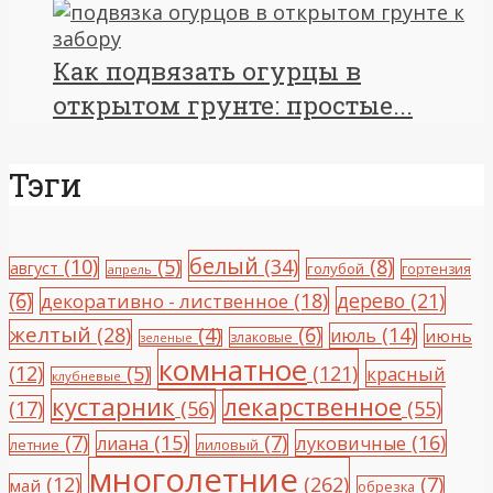
Как подвязать огурцы в
открытом грунте: простые...
Тэги
белый
(10)
(5)
(34)
(8)
август
голубой
гортензия
апрель
(6)
(18)
дерево
(21)
декоративно - лиственное
желтый
(28)
(4)
(6)
(14)
июль
июнь
злаковые
зеленые
комнатное
(12)
(5)
(121)
красный
клубневые
кустарник
лекарственное
(17)
(56)
(55)
(7)
(15)
(7)
(16)
луковичные
лиана
летние
лиловый
многолетние
(12)
(262)
(7)
май
обрезка