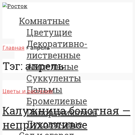
Комнатные
Цветущие
Декоративно-
Главная
»
апрель
лиственные
Тэг: апрель
Ампельные
Суккуленты
Пальмы
Цветы и растения
Бромелиевые
Калужница болотная —
Папортниковые
неприхотливое
Луковичные