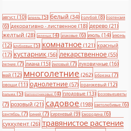
белый
(10)
(5)
(34)
(8)
август
голубой
гортензия
апрель
(6)
(18)
дерево
(21)
декоративно - лиственное
желтый
(28)
(4)
(6)
(14)
июль
июнь
злаковые
зеленые
комнатное
(12)
(5)
(121)
красный
клубневые
кустарник
лекарственное
(17)
(56)
(55)
(7)
(15)
(7)
(16)
луковичные
лиана
летние
лиловый
многолетние
(12)
(262)
(7)
май
обрезка
однолетние
(11)
(57)
(12)
овощи
оранжевый
(5)
(4)
(13)
плодовые
розовыецветы
пальма
папоротниковые
садовое
(7)
розовый
(21)
(198)
(6)
светолюбивые
(7)
(7)
(9)
(6)
сиреневый
сентябрь
синий
смородина
травянистое растение
суккулент
(26)