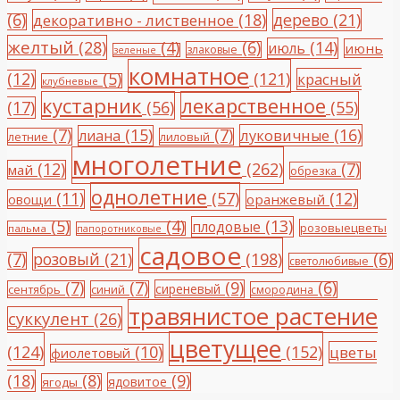
(6)
(18)
дерево
(21)
декоративно - лиственное
желтый
(28)
(4)
(6)
(14)
июль
июнь
злаковые
зеленые
комнатное
(12)
(5)
(121)
красный
клубневые
кустарник
лекарственное
(17)
(56)
(55)
(7)
(15)
(7)
(16)
луковичные
лиана
летние
лиловый
многолетние
(12)
(262)
(7)
май
обрезка
однолетние
(11)
(57)
(12)
овощи
оранжевый
(5)
(4)
(13)
плодовые
розовыецветы
пальма
папоротниковые
садовое
(7)
розовый
(21)
(198)
(6)
светолюбивые
(7)
(7)
(9)
(6)
сиреневый
сентябрь
синий
смородина
травянистое растение
суккулент
(26)
цветущее
(124)
(10)
(152)
цветы
фиолетовый
(18)
(8)
(9)
ядовитое
ягоды