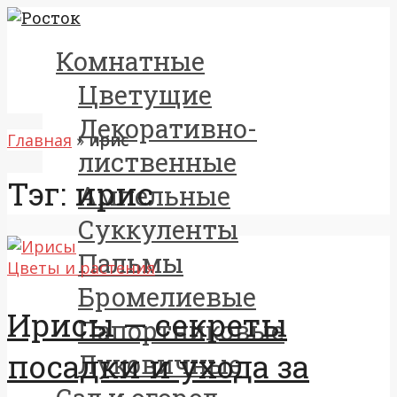
Комнатные
Цветущие
Декоративно-
Главная
»
ирис
лиственные
Тэг: ирис
Ампельные
Суккуленты
Пальмы
Цветы и растения
Бромелиевые
Ирисы — секреты
Папортниковые
посадки и ухода за
Луковичные