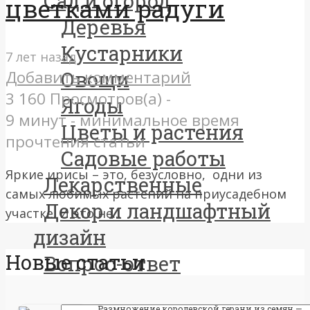
Сад и огород
цветками радуги
Деревья
Кустарники
7 лет назад
Добавить комментарий
Овощи
3 160 Просмотров(а) -
Ягоды
9 минут - минимальное время
Цветы и растения
прочтения статьи
Садовые работы
Яркие ирисы – это, безусловно, одни из
Лекарственные
самых любимых растений на приусадебном
Декор и ландшафтный
участке. И это не...
дизайн
Новые статьи
Вопрос-ответ
Размножение королевской герани из семян —