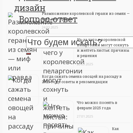
дизайн
Размножение королевской герани из семян —
Вопрос-ответ
миф или правда
24.03.2025
Из-за чего у королевской
пеларгонии могут сохнуть
и желтеть листья: причины
и решения
20.03.2025
Когда сажать семена овощей на рассаду в
2025 году: советы и рекомендации
03.02.2025
Что можно посеять в
феврале 2025 года
27.01.2025
Как