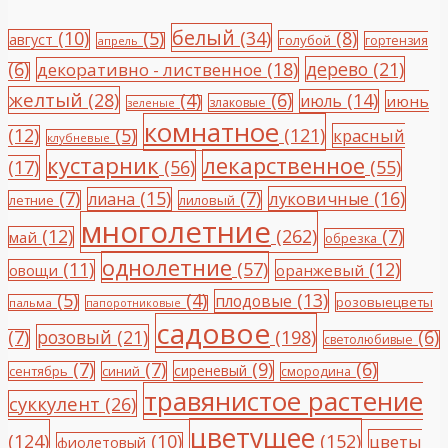
белый
(10)
(5)
(34)
(8)
август
голубой
гортензия
апрель
(6)
(18)
дерево
(21)
декоративно - лиственное
желтый
(28)
(4)
(6)
(14)
июль
июнь
злаковые
зеленые
комнатное
(12)
(5)
(121)
красный
клубневые
кустарник
лекарственное
(17)
(56)
(55)
(7)
(15)
(7)
(16)
луковичные
лиана
летние
лиловый
многолетние
(12)
(262)
(7)
май
обрезка
однолетние
(11)
(57)
(12)
овощи
оранжевый
(5)
(4)
(13)
плодовые
розовыецветы
пальма
папоротниковые
садовое
(7)
розовый
(21)
(198)
(6)
светолюбивые
(7)
(7)
(9)
(6)
сиреневый
сентябрь
синий
смородина
травянистое растение
суккулент
(26)
цветущее
(124)
(10)
(152)
цветы
фиолетовый