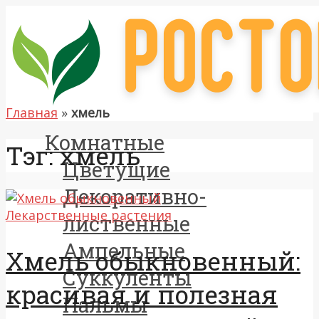
Главная
»
хмель
Комнатные
Тэг: хмель
Цветущие
Декоративно-
Лекарственные растения
лиственные
Ампельные
Хмель обыкновенный:
Суккуленты
красивая и полезная
Пальмы