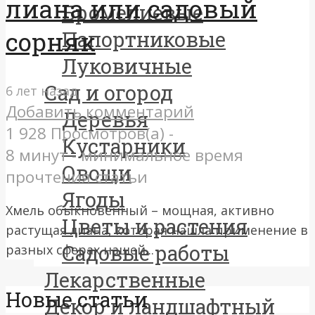
лиана или садовый
Бромелиевые
сорняк
Папортниковые
Луковичные
Сад и огород
6 лет назад
Добавить комментарий
Деревья
1 928 Просмотров(а) -
Кустарники
8 минут - минимальное время
Овощи
прочтения статьи
Ягоды
Хмель обыкновенный – мощная, активно
Цветы и растения
растущая лиана, которая нашла применение в
Садовые работы
разных сферах нашей...
Лекарственные
Новые статьи
Декор и ландшафтный