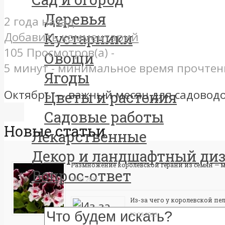
Деревья
2 года назад
Добавить комментарий
Кустарники
105 Просмотров(а) -
Овощи
5 минут - минимальное время прочтен
Ягоды
Октябрь — важный месяц для садоводов
Цветы и растения
Садовые работы
Новые статьи
Лекарственные
Декор и ландшафтный ди
Размножение королевской герани из семян — 
Вопрос-ответ
24.03.2025
Из-за чего у королевской пе
20.03.2025