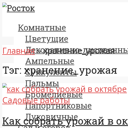
Комнатные
Цветущие
Декоративно-лиственн
Главная
»
хранение_урожая
Ампельные
Тэг: хранение_урожая
Суккуленты
Пальмы
Бромелиевые
Садовые работы
Папортниковые
Луковичные
Как собрать урожай в о
Сад и огород