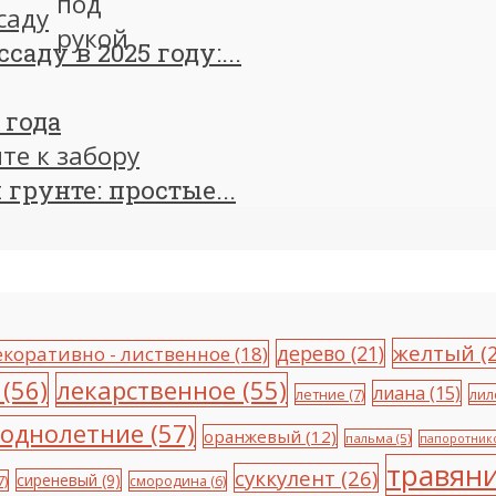
аду в 2025 году:...
 года
грунте: простые...
желтый
(2
дерево
(21)
екоративно - лиственное
(18)
(56)
лекарственное
(55)
лиана
(15)
летние
(7)
лил
однолетние
(57)
оранжевый
(12)
пальма
(5)
папоротник
травяни
суккулент
(26)
сиреневый
(9)
7)
смородина
(6)