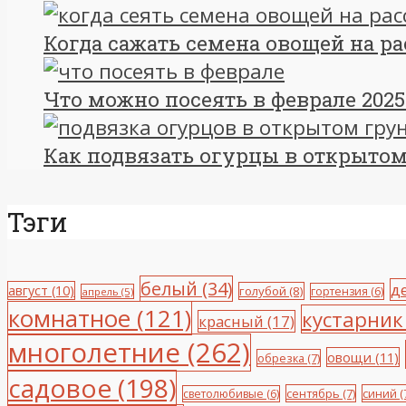
Когда сажать семена овощей на расс
Что можно посеять в феврале 2025
Как подвязать огурцы в открытом 
Тэги
белый
(34)
д
август
(10)
голубой
(8)
гортензия
(6)
апрель
(5)
комнатное
(121)
кустарник
красный
(17)
многолетние
(262)
овощи
(11)
обрезка
(7)
садовое
(198)
сентябрь
(7)
синий
(
светолюбивые
(6)