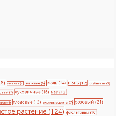
8)
июль
(14)
июнь
(12)
злаковые
(6)
клубневые
(5)
зеленые
(4)
луковичные
(16)
май
(12)
овый
(7)
розовый
(21)
плодовые
(13)
розовыецветы
(7)
овые
(4)
стое растение
(124)
фиолетовый
(10)