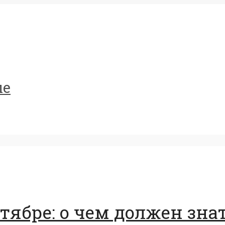
ые
ктябре: о чем должен зн