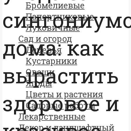
Бромелиевые
сингониум
Папортниковые
Луковичные
Сад и огород
дома: как
Деревья
Кустарники
вырастить
Овощи
Ягоды
Цветы и растения
здоровое и
Садовые работы
Лекарственные
красивое
Декор и ландшафтный