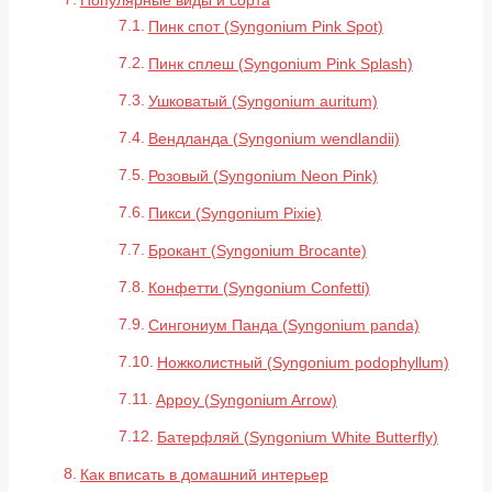
Пинк спот (Syngonium Pink Spot)
Пинк сплеш (Syngonium Pink Splash)
Ушковатый (Syngonium auritum)
Вендланда (Syngonium wendlandii)
Розовый (Syngonium Neon Pink)
Пикси (Syngonium Pixie)
Брокант (Syngonium Brocante)
Конфетти (Syngonium Confetti)
Сингониум Панда (Syngonium panda)
Ножколистный (Syngonium podophyllum)
Арроу (Syngonium Arrow)
Батерфляй (Syngonium White Butterfly)
Как вписать в домашний интерьер