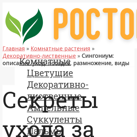
Главная
»
Комнатные растения
»
Декоративно-лиственные
»
Сингониум:
Комнатные
описание, уход, посадка, размножение, виды
Цветущие
Декоративно-
Секреты
лиственные
Ампельные
Суккуленты
ухода за
Пальмы