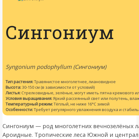
Сингониум
Syngonium podophyllum (Сингониум)
Тип растения:
Травянистое многолетнее, лиановидное
Высота:
30-150 см (в зависимости от условий)
Листья:
Стрелковидные, зелёные, могут иметь пятна кремового и
Условия выращивания:
Яркий рассеянный свет или полутень, вла
Температурный режим:
Тёплый, не ниже 16°C зимой
Особенности:
Требует регулярного увлажнения воздуха и стабиль
Сингониум — род многолетних вечнозелёных л
Ароидные. Тропические леса Южной и центра