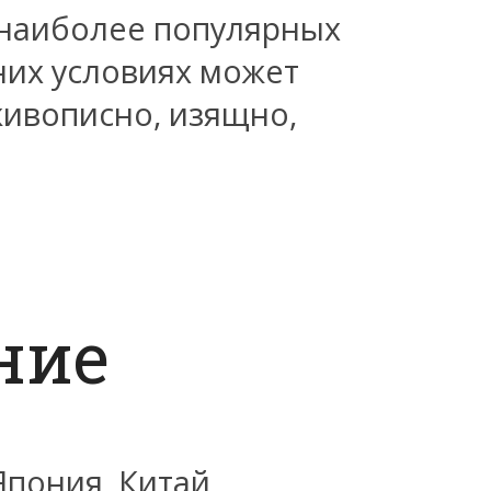
 наиболее популярных
них условиях может
живописно, изящно,
ние
пония, Китай,