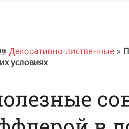
ые
я
»
Декоративно-лиственные
»
П
их условиях
полезные со
еффлерой в 