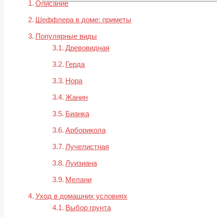
Описание
Шеффлера в доме: приметы
Популярные виды
Древовидная
Герда
Нора
Жанин
Бианка
Арборикола
Лучелистная
Луизиана
Мелани
Уход в домашних условиях
Выбор грунта