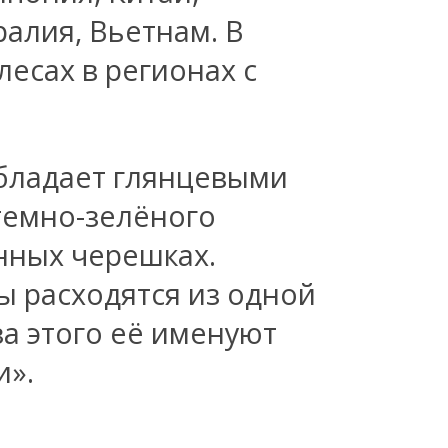
ралия, Вьетнам. В
лесах в регионах с
обладает глянцевыми
темно-зелёного
инных черешках.
 расходятся из одной
-за этого её именуют
и».