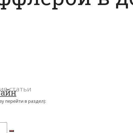
ия статьи
зайн
у перейти в раздел):