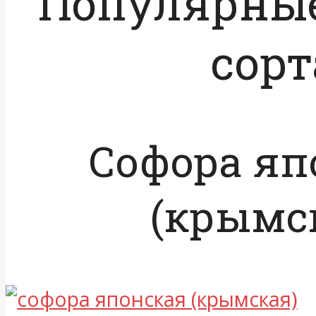
Популярные
сорт
Софора яп
(крымс