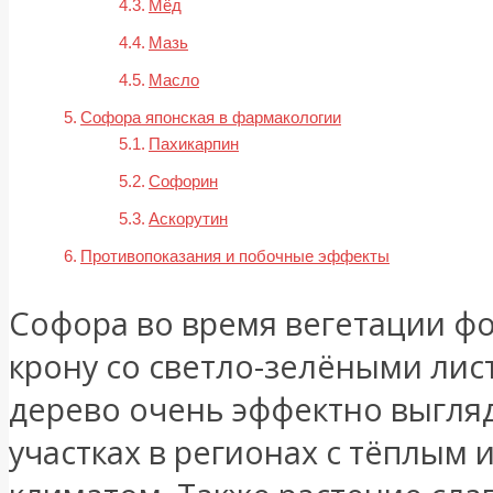
Мёд
Мазь
Масло
Софора японская в фармакологии
Пахикарпин
Софорин
Аскорутин
Противопоказания и побочные эффекты
Софора во время вегетации ф
крону со светло-зелёными лис
дерево очень эффектно выгля
участках в регионах с тёплым