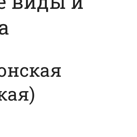
 виды и
а
онская
кая)