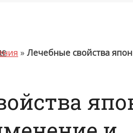
ые
ения
»
Лечебные свойства япон
войства япо
именение и