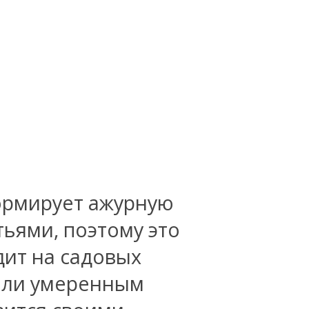
ормирует ажурную
тьями, поэтому это
дит на садовых
 или умеренным