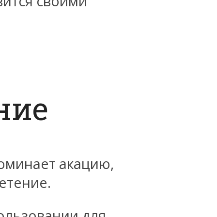
вится своими
ние
оминает акацию,
етение.
ользовании для