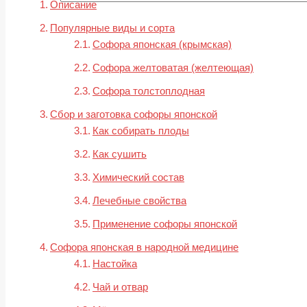
Описание
Популярные виды и сорта
Софора японская (крымская)
Софора желтоватая (желтеющая)
Софора толстоплодная
Сбор и заготовка софоры японской
Как собирать плоды
Как сушить
Химический состав
Лечебные свойства
Применение софоры японской
Софора японская в народной медицине
Настойка
Чай и отвар