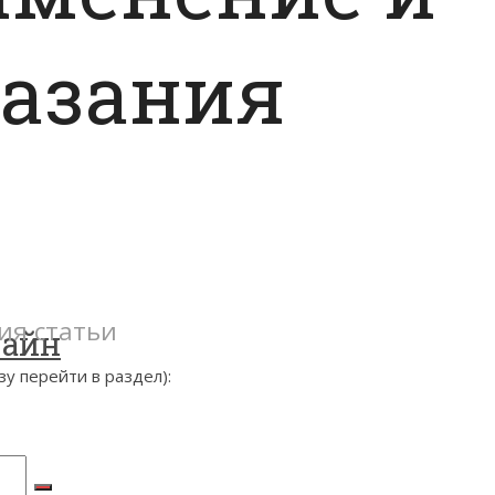
азания
ия статьи
зайн
у перейти в раздел):