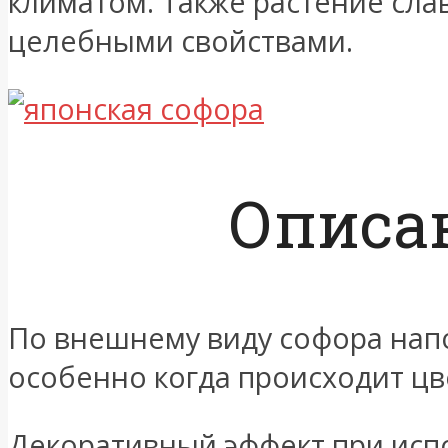
климатом. Также растение сла
целебными свойствами.
Описа
По внешнему виду софора нап
особенно когда происходит цв
Декоративный эффект при исп