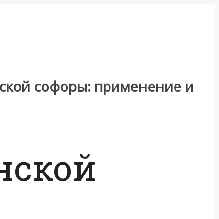
ской софоры: применение и
нской