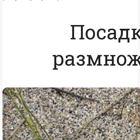
Посадк
размно