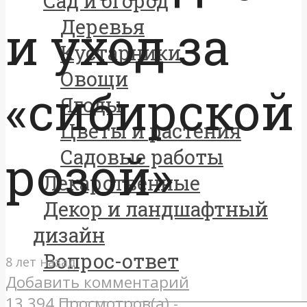
Сад и огород
и уход за
Деревья
Кустарники
Овощи
«сибирской
Ягоды
Цветы и растения
розой»
Садовые работы
Лекарственные
Декор и ландшафтный
дизайн
Вопрос-ответ
8 лет назад
Добавить комментарий
13 394 Просмотров(а) -