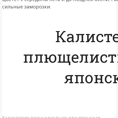
сильные заморозки.
Калист
плющелист
японс
Калистегия плющелистная или японская