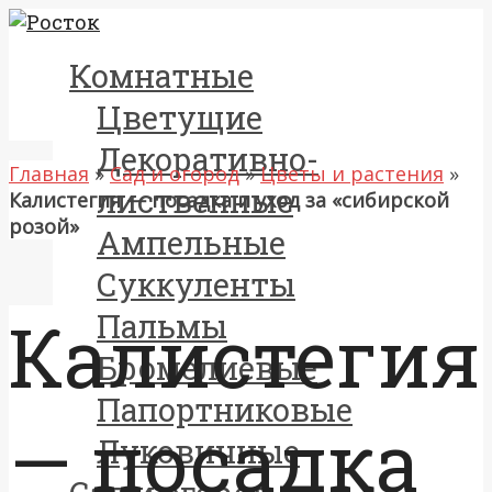
Комнатные
Цветущие
Декоративно-
Главная
»
Сад и огород
»
Цветы и растения
»
лиственные
Калистегия — посадка и уход за «сибирской
розой»
Ампельные
Суккуленты
Калистегия
Пальмы
Бромелиевые
Папортниковые
— посадка
Луковичные