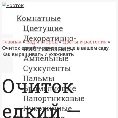
Комнатные
Цветущие
Декоративно-
Главная
»
Сад и огород
»
Цветы и растения
»
лиственные
Очиток едкий — яркое солнце в вашем саду.
Как выращивать и ухаживать
Ампельные
Суккуленты
Очиток
Пальмы
Бромелиевые
Папортниковые
едкий —
Луковичные