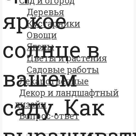
Сад и огород
яркое
Деревья
Кустарники
Овощи
солнце в
Ягоды
Цветы и растения
вашем
Садовые работы
Лекарственные
Декор и ландшафтный
саду. Как
дизайн
Вопрос-ответ
выращиват