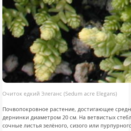
Очиток едкий Элеганс (Sedum acre Elegans)
Почвопокровное растение, достигающее средне
дернинки диаметром 20 см. На ветвистых сте
сочные листья зелёного, сизого или пурпурного