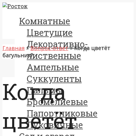
Комнатные
Цветущие
Декоративно-
Главная
»
Вопрос-ответ
»
Когда цветёт
лиственные
багульник?
Ампельные
Суккуленты
Когда
Пальмы
Бромелиевые
цветёт
Папортниковые
Луковичные