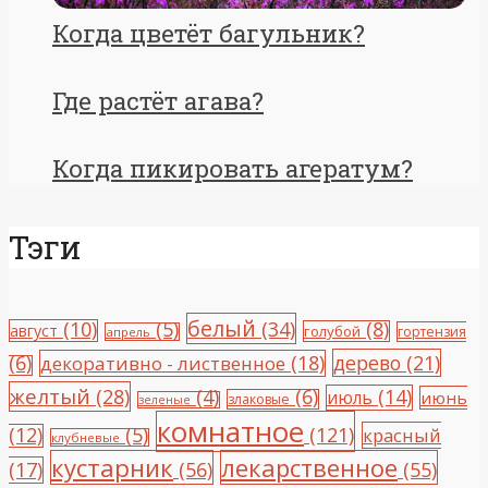
Когда цветёт багульник?
Где растёт агава?
Когда пикировать агератум?
Тэги
белый
(10)
(5)
(34)
(8)
август
голубой
гортензия
апрель
(6)
(18)
дерево
(21)
декоративно - лиственное
желтый
(28)
(4)
(6)
(14)
июль
июнь
злаковые
зеленые
комнатное
(12)
(5)
(121)
красный
клубневые
кустарник
лекарственное
(17)
(56)
(55)