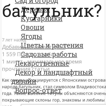
Сад и огород
багульник?
Деревья
Кустарники
Овощи
Ягоды
7 лет назад
Цветы и растения
Добавить комментарий
Садовые работы
1 559 Просмотров(а) -
1 минут - минимальное время
Лекарственные
прочтения статьи
Декор и ландшафтный
дизайн
Как сакура ассоциируется с Японскими острова
народе багульник, стал символом Владивостока
Вопрос-ответ
года. Такие высокие титулы объясняются очень
покрывающие склоны гор, знакомы и любимы