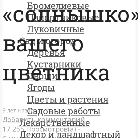
«солнышко
Бромелиевые
Папортниковые
Луковичные
вашего
Сад и огород
Деревья
цветника
Кустарники
Овощи
Ягоды
Цветы и растения
Садовые работы
9 лет назад
Добавить комментарий
Лекарственные
17 255 Просмотров(а) -
Декор и ландшафтный