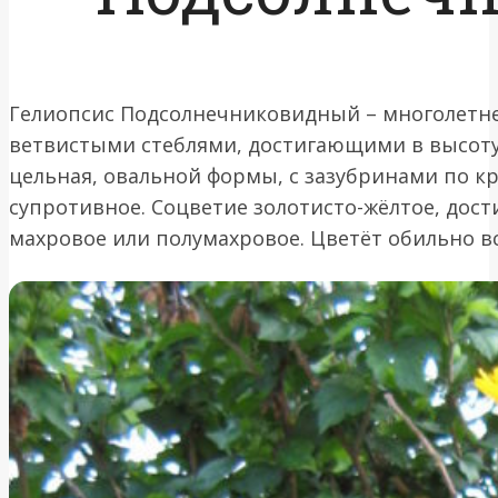
Гелиопсис Подсолнечниковидный – многолетн
ветвистыми стеблями, достигающими в высоту 
цельная, овальной формы, с зазубринами по к
супротивное. Соцветие золотисто-жёлтое, дост
махровое или полумахровое. Цветёт обильно вс