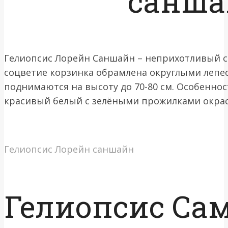
санша
Гелиопсис Лорейн Саншайн – неприхотливый с
соцветие корзинка обрамлена округлыми лепе
поднимаются на высоту до 70-80 см. Особеннос
красивый белый с зелёными прожилками окрас
Гелиопсис Лорейн саншайн
Гелиопсис Са