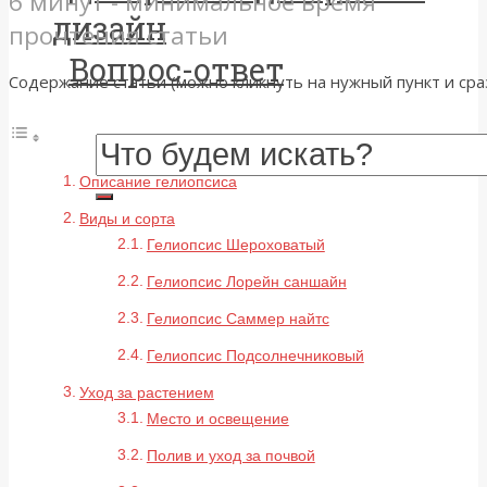
6 минут - минимальное время
дизайн
прочтения статьи
Вопрос-ответ
Содержание статьи (можно кликнуть на нужный пункт и сраз
Описание гелиопсиса
Виды и сорта
Гелиопсис Шероховатый
Гелиопсис Лорейн саншайн
Гелиопсис Саммер найтс
Гелиопсис Подсолнечниковый
Уход за растением
Место и освещение
Полив и уход за почвой