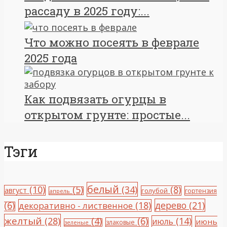
рассаду в 2025 году:...
Что можно посеять в феврале
2025 года
Как подвязать огурцы в
открытом грунте: простые...
Тэги
белый
(10)
(5)
(34)
(8)
август
голубой
гортензия
апрель
(6)
(18)
дерево
(21)
декоративно - лиственное
желтый
(28)
(4)
(6)
(14)
июль
июнь
злаковые
зеленые